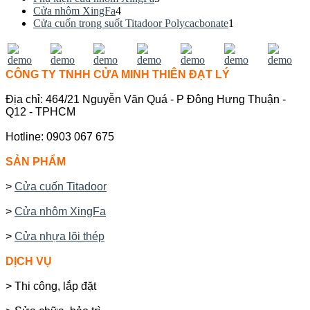
Cửa nhôm XingFa
4
Cửa cuốn trong suốt Titadoor Polycacbonate
1
CÔNG TY TNHH CỬA MINH THIÊN ĐẠT LÝ
Địa chỉ: 464/21 Nguyễn Văn Quá - P Đông Hưng Thuận -
Q12 - TPHCM
Hotline: 0903 067 675
SẢN PHẨM
>
Cửa cuốn Titadoor
>
Cửa nhôm XingFa
>
Cửa nhựa lõi thép
DỊCH VỤ
> Thi công, lắp đặt