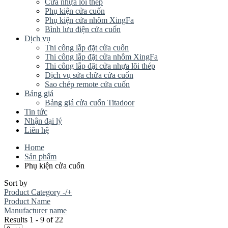
Cửa nhựa lõi thép
Phụ kiện cửa cuốn
Phụ kiện cửa nhôm XingFa
Bình lưu điện cửa cuốn
Dịch vụ
Thi công lắp đặt cửa cuốn
Thi công lắp đặt cửa nhôm XingFa
Thi công lắp đặt cửa nhựa lõi thép
Dịch vụ sửa chữa cửa cuốn
Sao chép remote cửa cuốn
Bảng giá
Bảng giá cửa cuốn Titadoor
Tin tức
Nhận đại lý
Liên hệ
Home
Sản phẩm
Phụ kiện cửa cuốn
Sort by
Product Category -/+
Product Name
Manufacturer name
Results 1 - 9 of 22