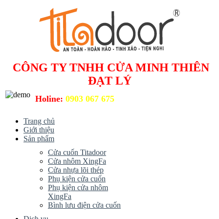
CÔNG TY TNHH CỬA MINH THIÊN
ĐẠT LÝ
Holine:
0903 067 675
Trang chủ
Giới thiệu
Sản phẩm
Cửa cuốn Titadoor
Cửa nhôm XingFa
Cửa nhựa lõi thép
Phụ kiện cửa cuốn
Phụ kiện cửa nhôm
XingFa
Bình lưu điện cửa cuốn
Dịch vụ