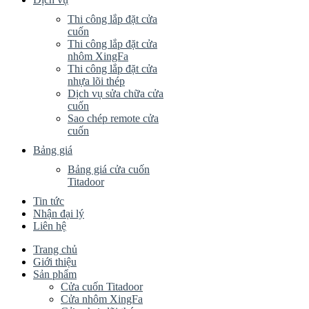
Thi công lắp đặt cửa
cuốn
Thi công lắp đặt cửa
nhôm XingFa
Thi công lắp đặt cửa
nhựa lõi thép
Dịch vụ sửa chữa cửa
cuốn
Sao chép remote cửa
cuốn
Bảng giá
Bảng giá cửa cuốn
Titadoor
Tin tức
Nhận đại lý
Liên hệ
Trang chủ
Giới thiệu
Sản phẩm
Cửa cuốn Titadoor
Cửa nhôm XingFa