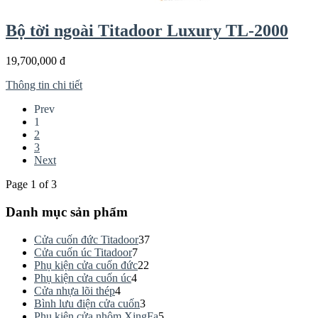
Bộ tời ngoài Titadoor Luxury TL-2000
19,700,000 đ
Thông tin chi tiết
Prev
1
2
3
Next
Page 1 of 3
Danh mục sản phẩm
Cửa cuốn đức Titadoor
37
Cửa cuốn úc Titadoor
7
Phụ kiện cửa cuốn đức
22
Phụ kiện cửa cuốn úc
4
Cửa nhựa lõi thép
4
Bình lưu điện cửa cuốn
3
Phụ kiện cửa nhôm XingFa
5