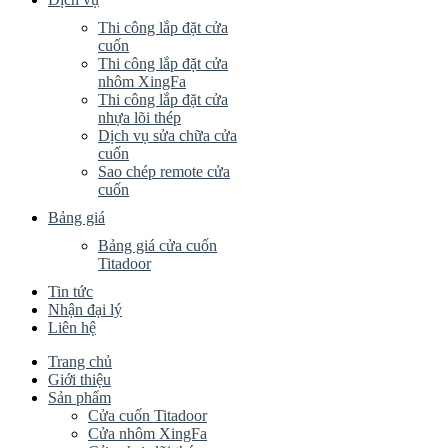
Thi công lắp đặt cửa
cuốn
Thi công lắp đặt cửa
nhôm XingFa
Thi công lắp đặt cửa
nhựa lõi thép
Dịch vụ sửa chữa cửa
cuốn
Sao chép remote cửa
cuốn
Bảng giá
Bảng giá cửa cuốn
Titadoor
Tin tức
Nhận đại lý
Liên hệ
Trang chủ
Giới thiệu
Sản phẩm
Cửa cuốn Titadoor
Cửa nhôm XingFa