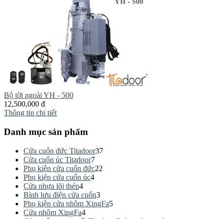
Bộ tời ngoài YH - 500
12,500,000 đ
Thông tin chi tiết
Danh mục sản phẩm
Cửa cuốn đức Titadoor
37
Cửa cuốn úc Titadoor
7
Phụ kiện cửa cuốn đức
22
Phụ kiện cửa cuốn úc
4
Cửa nhựa lõi thép
4
Bình lưu điện cửa cuốn
3
Phụ kiện cửa nhôm XingFa
5
Cửa nhôm XingFa
4