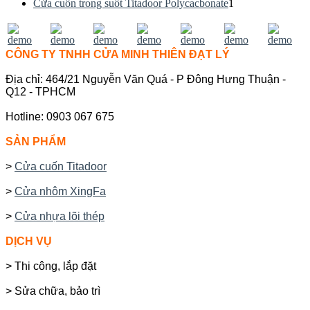
Cửa cuốn trong suốt Titadoor Polycacbonate
1
CÔNG TY TNHH CỬA MINH THIÊN ĐẠT LÝ
Địa chỉ: 464/21 Nguyễn Văn Quá - P Đông Hưng Thuận -
Q12 - TPHCM
Hotline: 0903 067 675
SẢN PHẨM
>
Cửa cuốn Titadoor
>
Cửa nhôm XingFa
>
Cửa nhựa lõi thép
DỊCH VỤ
> Thi công, lắp đặt
> Sửa chữa, bảo trì