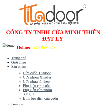
CÔNG TY TNHH CỬA MINH THIÊN
ĐẠT LÝ
Holine:
0903 067 675
Trang chủ
Giới thiệu
Sản phẩm
Cửa cuốn Titadoor
Cửa nhôm XingFa
Cửa nhựa lõi thép
Phụ kiện cửa cuốn
Phụ kiện cửa nhôm
XingFa
Bình lưu điện cửa cuốn
Dịch vụ