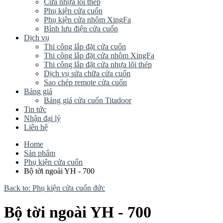
Cửa nhựa lõi thép
Phụ kiện cửa cuốn
Phụ kiện cửa nhôm XingFa
Bình lưu điện cửa cuốn
Dịch vụ
Thi công lắp đặt cửa cuốn
Thi công lắp đặt cửa nhôm XingFa
Thi công lắp đặt cửa nhựa lõi thép
Dịch vụ sửa chữa cửa cuốn
Sao chép remote cửa cuốn
Bảng giá
Bảng giá cửa cuốn Titadoor
Tin tức
Nhận đại lý
Liên hệ
Home
Sản phẩm
Phụ kiện cửa cuốn
Bộ tời ngoài YH - 700
Back to: Phụ kiện cửa cuốn đức
Bộ tời ngoài YH - 700