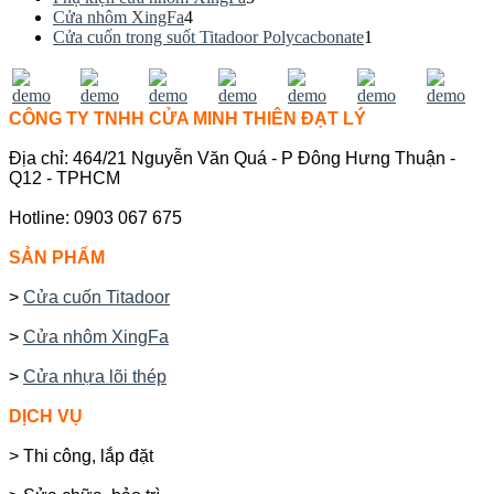
Cửa nhôm XingFa
4
Cửa cuốn trong suốt Titadoor Polycacbonate
1
CÔNG TY TNHH CỬA MINH THIÊN ĐẠT LÝ
Địa chỉ: 464/21 Nguyễn Văn Quá - P Đông Hưng Thuận -
Q12 - TPHCM
Hotline: 0903 067 675
SẢN PHẨM
>
Cửa cuốn Titadoor
>
Cửa nhôm XingFa
>
Cửa nhựa lõi thép
DỊCH VỤ
> Thi công, lắp đặt