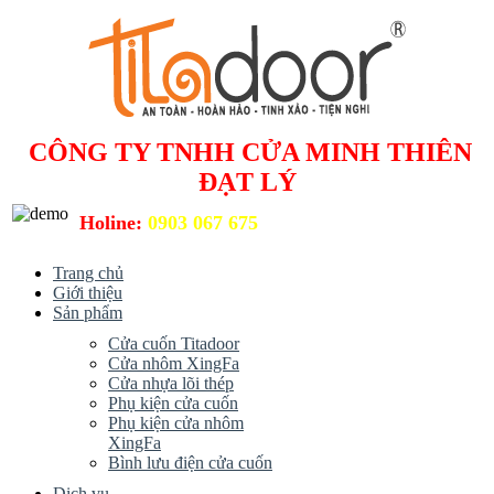
CÔNG TY TNHH CỬA MINH THIÊN
ĐẠT LÝ
Holine:
0903 067 675
Trang chủ
Giới thiệu
Sản phẩm
Cửa cuốn Titadoor
Cửa nhôm XingFa
Cửa nhựa lõi thép
Phụ kiện cửa cuốn
Phụ kiện cửa nhôm
XingFa
Bình lưu điện cửa cuốn
Dịch vụ