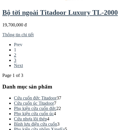
Bộ tời ngoài Titadoor Luxury TL-2000
19,700,000 đ
Thông tin chi tiết
Prev
1
2
3
Next
Page 1 of 3
Danh mục sản phẩm
Cửa cuốn đức Titadoor
37
Cửa cuốn úc Titadoor
7
Phụ kiện cửa cuốn đức
22
Phụ kiện cửa cuốn úc
4
Cửa nhựa lõi thép
4
Bình lưu điện cửa cuốn
3
Phụ kiện cửa nhôm XingFa
5