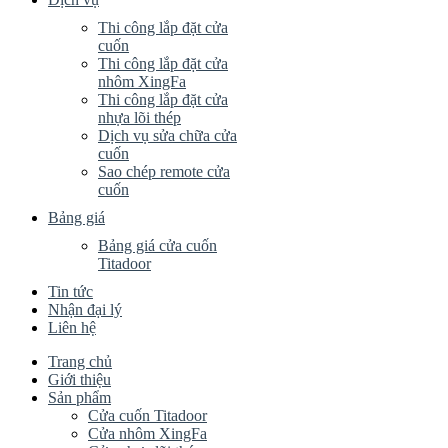
Thi công lắp đặt cửa
cuốn
Thi công lắp đặt cửa
nhôm XingFa
Thi công lắp đặt cửa
nhựa lõi thép
Dịch vụ sửa chữa cửa
cuốn
Sao chép remote cửa
cuốn
Bảng giá
Bảng giá cửa cuốn
Titadoor
Tin tức
Nhận đại lý
Liên hệ
Trang chủ
Giới thiệu
Sản phẩm
Cửa cuốn Titadoor
Cửa nhôm XingFa