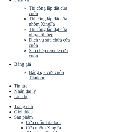
Thi công lắp đặt cửa
cuốn
Thi công lắp đặt cửa
nhôm XingFa
Thi công lắp đặt cửa
nhựa lõi thép
Dịch vụ sửa chữa cửa
cuốn
Sao chép remote cửa
cuốn
Bảng giá
Bảng giá cửa cuốn
Titadoor
Tin tức
Nhận đại lý
Liên hệ
Trang chủ
Giới thiệu
Sản phẩm
Cửa cuốn Titadoor
Cửa nhôm XingFa