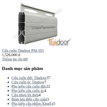
Cửa cuốn Titadoor PM-503
1,526,000 đ
Thông tin chi tiết
Danh mục sản phẩm
Cửa cuốn đức Titadoor
37
Cửa cuốn úc Titadoor
7
Phụ kiện cửa cuốn đức
22
Phụ kiện cửa cuốn úc
4
Cửa nhựa lõi thép
4
Bình lưu điện cửa cuốn
3
Phụ kiện cửa nhôm XingFa
5