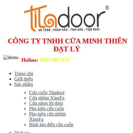
CÔNG TY TNHH CỬA MINH THIÊN
ĐẠT LÝ
Holine:
0903 067 675
Trang chủ
Giới thiệu
Sản phẩm
Cửa cuốn Titadoor
Cửa nhôm XingFa
Cửa nhựa lõi thép
Phụ kiện cửa cuốn
Phụ kiện cửa nhôm
XingFa
Bình lưu điện cửa cuốn
Dịch vụ