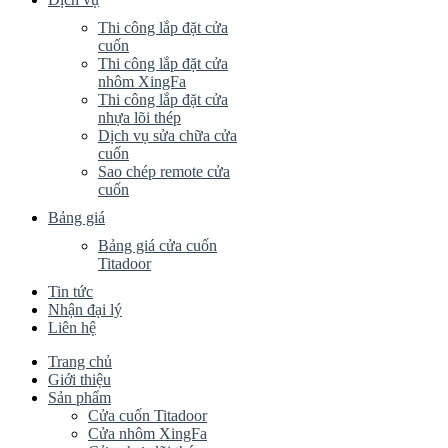
Thi công lắp đặt cửa
cuốn
Thi công lắp đặt cửa
nhôm XingFa
Thi công lắp đặt cửa
nhựa lõi thép
Dịch vụ sửa chữa cửa
cuốn
Sao chép remote cửa
cuốn
Bảng giá
Bảng giá cửa cuốn
Titadoor
Tin tức
Nhận đại lý
Liên hệ
Trang chủ
Giới thiệu
Sản phẩm
Cửa cuốn Titadoor
Cửa nhôm XingFa