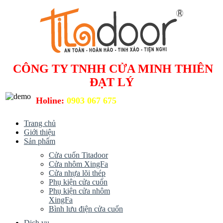
CÔNG TY TNHH CỬA MINH THIÊN
ĐẠT LÝ
Holine:
0903 067 675
Trang chủ
Giới thiệu
Sản phẩm
Cửa cuốn Titadoor
Cửa nhôm XingFa
Cửa nhựa lõi thép
Phụ kiện cửa cuốn
Phụ kiện cửa nhôm
XingFa
Bình lưu điện cửa cuốn
Dịch vụ