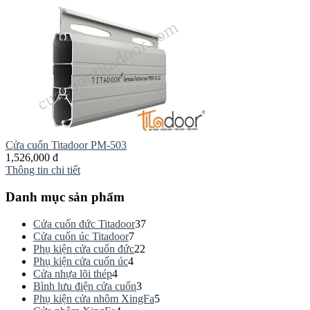
Cửa cuốn Titadoor PM-503
1,526,000 đ
Thông tin chi tiết
Danh mục sản phẩm
Cửa cuốn đức Titadoor
37
Cửa cuốn úc Titadoor
7
Phụ kiện cửa cuốn đức
22
Phụ kiện cửa cuốn úc
4
Cửa nhựa lõi thép
4
Bình lưu điện cửa cuốn
3
Phụ kiện cửa nhôm XingFa
5