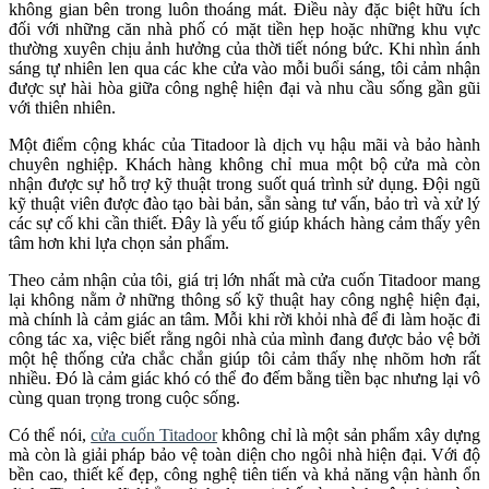
không gian bên trong luôn thoáng mát. Điều này đặc biệt hữu ích
đối với những căn nhà phố có mặt tiền hẹp hoặc những khu vực
thường xuyên chịu ảnh hưởng của thời tiết nóng bức. Khi nhìn ánh
sáng tự nhiên len qua các khe cửa vào mỗi buổi sáng, tôi cảm nhận
được sự hài hòa giữa công nghệ hiện đại và nhu cầu sống gần gũi
với thiên nhiên.
Một điểm cộng khác của Titadoor là dịch vụ hậu mãi và bảo hành
chuyên nghiệp. Khách hàng không chỉ mua một bộ cửa mà còn
nhận được sự hỗ trợ kỹ thuật trong suốt quá trình sử dụng. Đội ngũ
kỹ thuật viên được đào tạo bài bản, sẵn sàng tư vấn, bảo trì và xử lý
các sự cố khi cần thiết. Đây là yếu tố giúp khách hàng cảm thấy yên
tâm hơn khi lựa chọn sản phẩm.
Theo cảm nhận của tôi, giá trị lớn nhất mà cửa cuốn Titadoor mang
lại không nằm ở những thông số kỹ thuật hay công nghệ hiện đại,
mà chính là cảm giác an tâm. Mỗi khi rời khỏi nhà để đi làm hoặc đi
công tác xa, việc biết rằng ngôi nhà của mình đang được bảo vệ bởi
một hệ thống cửa chắc chắn giúp tôi cảm thấy nhẹ nhõm hơn rất
nhiều. Đó là cảm giác khó có thể đo đếm bằng tiền bạc nhưng lại vô
cùng quan trọng trong cuộc sống.
Có thể nói,
cửa cuốn Titadoor
không chỉ là một sản phẩm xây dựng
mà còn là giải pháp bảo vệ toàn diện cho ngôi nhà hiện đại. Với độ
bền cao, thiết kế đẹp, công nghệ tiên tiến và khả năng vận hành ổn