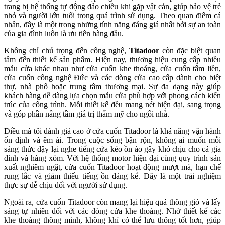
trang bị hệ thống tự động đảo chiều khi gặp vật cản, giúp bảo vệ trẻ
nhỏ và người lớn tuổi trong quá trình sử dụng. Theo quan điểm cá
nhân, đây là một trong những tính năng đáng giá nhất bởi sự an toàn
của gia đình luôn là ưu tiên hàng đầu.
Không chỉ chú trọng đến công nghệ,
Titadoor
còn đặc biệt quan
tâm đến thiết kế sản phẩm. Hiện nay, thương hiệu cung cấp nhiều
mẫu cửa khác nhau như cửa cuốn khe thoáng, cửa cuốn tấm liền,
cửa cuốn công nghệ Đức và các dòng cửa cao cấp dành cho biệt
thự, nhà phố hoặc trung tâm thương mại. Sự đa dạng này giúp
khách hàng dễ dàng lựa chọn mẫu cửa phù hợp với phong cách kiến
trúc của công trình. Mỗi thiết kế đều mang nét hiện đại, sang trọng
và góp phần nâng tầm giá trị thẩm mỹ cho ngôi nhà.
Điều mà tôi đánh giá cao ở cửa cuốn Titadoor là khả năng vận hành
ổn định và êm ái. Trong cuộc sống bận rộn, không ai muốn mỗi
sáng thức dậy lại nghe tiếng cửa kéo ồn ào gây khó chịu cho cả gia
đình và hàng xóm. Với hệ thống motor hiện đại cùng quy trình sản
xuất nghiêm ngặt, cửa cuốn Titadoor hoạt động mượt mà, hạn chế
rung lắc và giảm thiểu tiếng ồn đáng kể. Đây là một trải nghiệm
thực sự dễ chịu đối với người sử dụng.
Ngoài ra, cửa cuốn Titadoor còn mang lại hiệu quả thông gió và lấy
sáng tự nhiên đối với các dòng cửa khe thoáng. Nhờ thiết kế các
khe thoáng thông minh, không khí có thể lưu thông tốt hơn, giúp