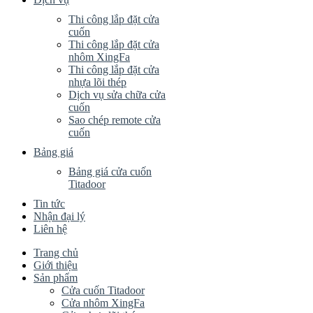
Thi công lắp đặt cửa
cuốn
Thi công lắp đặt cửa
nhôm XingFa
Thi công lắp đặt cửa
nhựa lõi thép
Dịch vụ sửa chữa cửa
cuốn
Sao chép remote cửa
cuốn
Bảng giá
Bảng giá cửa cuốn
Titadoor
Tin tức
Nhận đại lý
Liên hệ
Trang chủ
Giới thiệu
Sản phẩm
Cửa cuốn Titadoor
Cửa nhôm XingFa