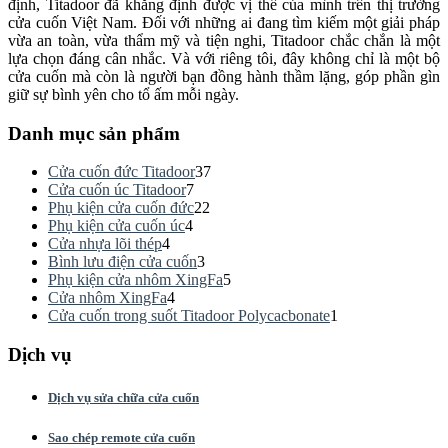
định, Titadoor đã khẳng định được vị thế của mình trên thị trường
cửa cuốn Việt Nam. Đối với những ai đang tìm kiếm một giải pháp
vừa an toàn, vừa thẩm mỹ và tiện nghi, Titadoor chắc chắn là một
lựa chọn đáng cân nhắc. Và với riêng tôi, đây không chỉ là một bộ
cửa cuốn mà còn là người bạn đồng hành thầm lặng, góp phần gìn
giữ sự bình yên cho tổ ấm mỗi ngày.
Danh mục sản phẩm
Cửa cuốn đức Titadoor
37
Cửa cuốn úc Titadoor
7
Phụ kiện cửa cuốn đức
22
Phụ kiện cửa cuốn úc
4
Cửa nhựa lõi thép
4
Bình lưu điện cửa cuốn
3
Phụ kiện cửa nhôm XingFa
5
Cửa nhôm XingFa
4
Cửa cuốn trong suốt Titadoor Polycacbonate
1
Dịch vụ
Dịch vụ sửa chữa cửa cuốn
Sao chép remote cửa cuốn