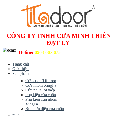
CÔNG TY TNHH CỬA MINH THIÊN
ĐẠT LÝ
Holine:
0903 067 675
Trang chủ
Giới thiệu
Sản phẩm
Cửa cuốn Titadoor
Cửa nhôm XingFa
Cửa nhựa lõi thép
Phụ kiện cửa cuốn
Phụ kiện cửa nhôm
XingFa
Bình lưu điện cửa cuốn
Dịch vụ