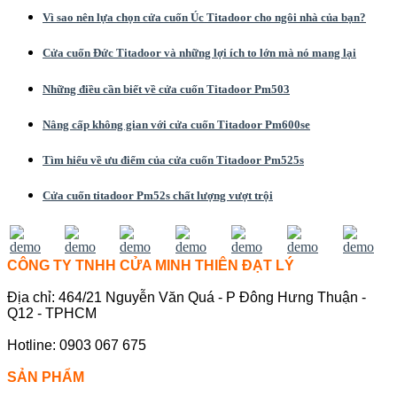
Vì sao nên lựa chọn cửa cuốn Úc Titadoor cho ngôi nhà của bạn?
Cửa cuốn Đức Titadoor và những lợi ích to lớn mà nó mang lại
Những điều cần biết về cửa cuốn Titadoor Pm503
Nâng cấp không gian với cửa cuốn Titadoor Pm600se
Tìm hiểu về ưu điểm của cửa cuốn Titadoor Pm525s
Cửa cuốn titadoor Pm52s chất lượng vượt trội
CÔNG TY TNHH CỬA MINH THIÊN ĐẠT LÝ
Địa chỉ: 464/21 Nguyễn Văn Quá - P Đông Hưng Thuận -
Q12 - TPHCM
Hotline: 0903 067 675
SẢN PHẨM