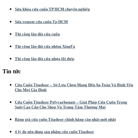
Sửa khóa cửa cuốn TP HCM chuyên nghiệp
Sửa remote cửa cuốn Tp HCM
Thi công lắp đặt cửa cuốn
Thi công lắp đặt cửa nhôm XingFa
Thi công lắp đặt cửa nhựa lõi thép
Tin tức
Cửa Cuốn Titadoor – Sự Lựa Chọn Mang Đến An Toàn Và Bình Yên
Cho Mọi Gia Đình
Cửa Cuốn Titadoor Polycarbonate – Giải Pháp Cửa Cuốn Trong
Suốt Cao Cấp Cho Shop Và Trung Tâm Thương Mại
Bảng giá cửa cuốn Titadoor chính hãng cập nhật mới nhất
4 lý do nên dùng sản phẩm cửa cuốn Titadoor