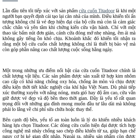
Lần đầu tiên tôi tiếp xúc với sản phẩm
cửa cuốn Titadoor
là khi một
người bạn quyết định cải tạo lại căn nhà của mình. Điều khiến tôi ấn
tượng không chỉ là vẻ đẹp hiện đại của bộ cửa mà còn là cảm giác
chắc chắn và yên tâm khi chứng kiến cửa vận hành. Chỉ với một
thao tác bấm nút đơn giản, cánh cửa đóng mở nhẹ nhàng, êm ái mà
không gây tiếng ồn khó chịu. Khoảnh khắc đó khiến tôi nhận ra
rằng một bộ cửa cuốn chất lượng không chỉ là thiết bị bảo vệ mà
còn góp phần nâng cao chất lượng cuộc sống hằng ngày.
Một trong những ưu điểm nổi bật của cửa cuốn Titadoor chính là
chất lượng vật liệu. Các sản phẩm được sản xuất từ hợp kim nhôm
cao cấp có khả năng chống oxy hóa, chống ăn mòn và chịu được
điều kiện thời tiết khắc nghiệt của khí hậu Việt Nam. Dù phải tiếp
xúc thường xuyên với nắng nóng, mưa gió hay độ ẩm cao, cửa vẫn
giữ được vẻ đẹp và độ bền theo thời gian. Đây là yếu tố rất quan
trọng đối với những gia đình mong muốn đầu tư lâu dài mà không
phải lo lắng về chi phí sửa chữa hoặc thay thế.
Bên cạnh độ bền, yếu tố an toàn luôn là lý do khiến nhiều khách
hàng lựa chọn Titadoor. Các dòng cửa cuốn hiện đại được tích hợp
công nghệ mã nhảy chống sao chép điều khiển từ xa, giúp hạn chế
nguy cơ bị kẻ gian đột nhập. Ngoài ra, nhiều sản phẩm còn được