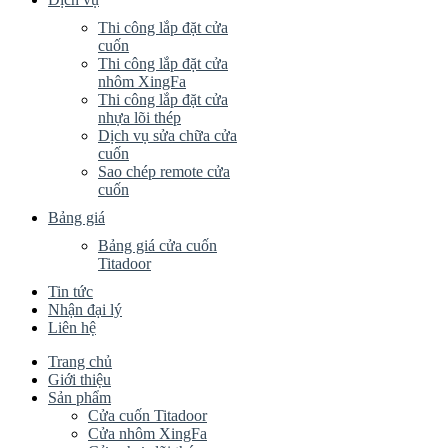
Thi công lắp đặt cửa
cuốn
Thi công lắp đặt cửa
nhôm XingFa
Thi công lắp đặt cửa
nhựa lõi thép
Dịch vụ sửa chữa cửa
cuốn
Sao chép remote cửa
cuốn
Bảng giá
Bảng giá cửa cuốn
Titadoor
Tin tức
Nhận đại lý
Liên hệ
Trang chủ
Giới thiệu
Sản phẩm
Cửa cuốn Titadoor
Cửa nhôm XingFa