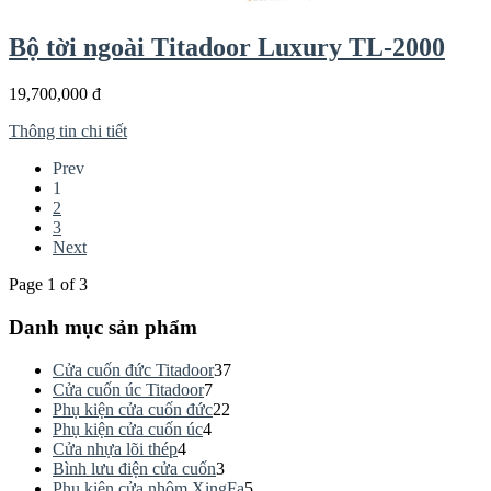
Bộ tời ngoài Titadoor Luxury TL-2000
19,700,000 đ
Thông tin chi tiết
Prev
1
2
3
Next
Page 1 of 3
Danh mục sản phẩm
Cửa cuốn đức Titadoor
37
Cửa cuốn úc Titadoor
7
Phụ kiện cửa cuốn đức
22
Phụ kiện cửa cuốn úc
4
Cửa nhựa lõi thép
4
Bình lưu điện cửa cuốn
3
Phụ kiện cửa nhôm XingFa
5