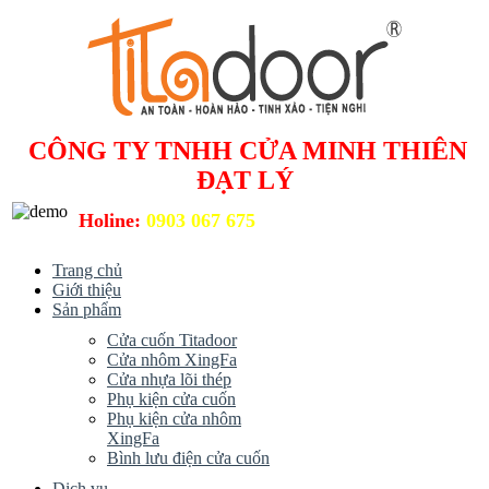
CÔNG TY TNHH CỬA MINH THIÊN
ĐẠT LÝ
Holine:
0903 067 675
Trang chủ
Giới thiệu
Sản phẩm
Cửa cuốn Titadoor
Cửa nhôm XingFa
Cửa nhựa lõi thép
Phụ kiện cửa cuốn
Phụ kiện cửa nhôm
XingFa
Bình lưu điện cửa cuốn
Dịch vụ