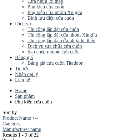
Cửa nhựa lõi thép
Phụ kiện cửa cuốn
Phụ kiện cửa nhôm XingFa
Bình lưu điện cửa cuốn
Dịch vụ
Thi công lắp đặt cửa cuốn
Thi công lắp đặt cửa nhôm XingFa
Thi công lắp đặt cửa nhựa lõi thép
Dịch vụ sửa chữa cửa cuốn
Sao chép remote cửa cuốn
Bảng giá
Bảng giá cửa cuốn Titadoor
Tin tức
Nhận đại lý
Liên hệ
Home
Sản phẩm
Phụ kiện cửa cuốn
Sort by
Product Name +/-
Category
Manufacturer name
Results 1 - 9 of 22