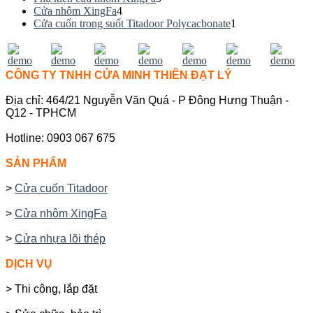
Cửa nhôm XingFa
4
Cửa cuốn trong suốt Titadoor Polycacbonate
1
CÔNG TY TNHH CỬA MINH THIÊN ĐẠT LÝ
Địa chỉ: 464/21 Nguyễn Văn Quá - P Đông Hưng Thuận -
Q12 - TPHCM
Hotline: 0903 067 675
SẢN PHẨM
>
Cửa cuốn Titadoor
>
Cửa nhôm XingFa
>
Cửa nhựa lõi thép
DỊCH VỤ
> Thi công, lắp đặt