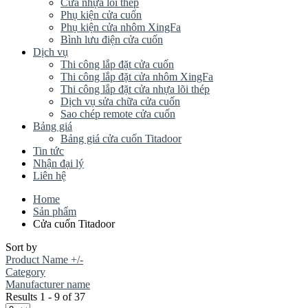
Cửa nhựa lõi thép
Phụ kiện cửa cuốn
Phụ kiện cửa nhôm XingFa
Bình lưu điện cửa cuốn
Dịch vụ
Thi công lắp đặt cửa cuốn
Thi công lắp đặt cửa nhôm XingFa
Thi công lắp đặt cửa nhựa lõi thép
Dịch vụ sửa chữa cửa cuốn
Sao chép remote cửa cuốn
Bảng giá
Bảng giá cửa cuốn Titadoor
Tin tức
Nhận đại lý
Liên hệ
Home
Sản phẩm
Cửa cuốn Titadoor
Sort by
Product Name +/-
Category
Manufacturer name
Results 1 - 9 of 37