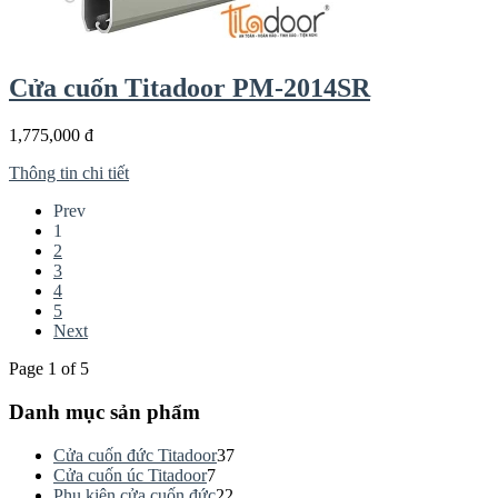
Cửa cuốn Titadoor PM-2014SR
1,775,000 đ
Thông tin chi tiết
Prev
1
2
3
4
5
Next
Page 1 of 5
Danh mục sản phẩm
Cửa cuốn đức Titadoor
37
Cửa cuốn úc Titadoor
7
Phụ kiện cửa cuốn đức
22