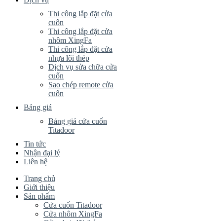
Thi công lắp đặt cửa
cuốn
Thi công lắp đặt cửa
nhôm XingFa
Thi công lắp đặt cửa
nhựa lõi thép
Dịch vụ sửa chữa cửa
cuốn
Sao chép remote cửa
cuốn
Bảng giá
Bảng giá cửa cuốn
Titadoor
Tin tức
Nhận đại lý
Liên hệ
Trang chủ
Giới thiệu
Sản phẩm
Cửa cuốn Titadoor
Cửa nhôm XingFa