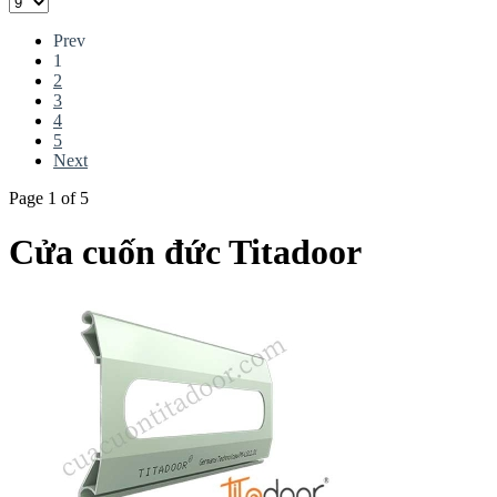
Prev
1
2
3
4
5
Next
Page 1 of 5
Cửa cuốn đức Titadoor