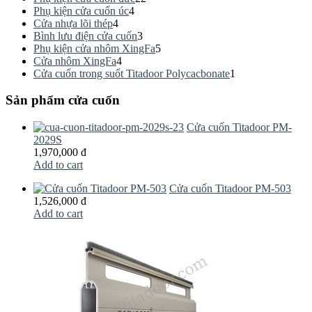
Phụ kiện cửa cuốn úc
4
Cửa nhựa lõi thép
4
Bình lưu điện cửa cuốn
3
Phụ kiện cửa nhôm XingFa
5
Cửa nhôm XingFa
4
Cửa cuốn trong suốt Titadoor Polycacbonate
1
Sản phẩm cửa cuốn
Cửa cuốn Titadoor PM-
2029S
1,970,000 đ
Add to cart
Cửa cuốn Titadoor PM-503
1,526,000 đ
Add to cart