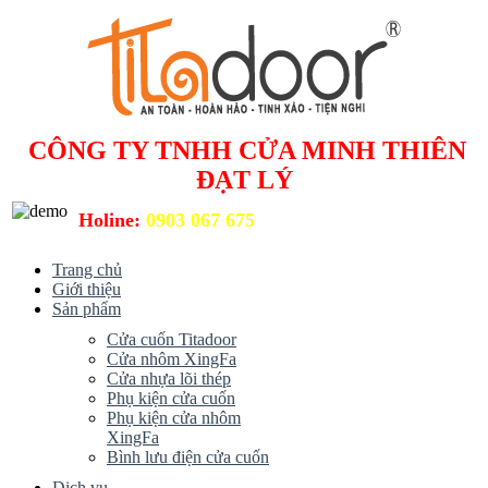
CÔNG TY TNHH CỬA MINH THIÊN
ĐẠT LÝ
Holine:
0903 067 675
Trang chủ
Giới thiệu
Sản phẩm
Cửa cuốn Titadoor
Cửa nhôm XingFa
Cửa nhựa lõi thép
Phụ kiện cửa cuốn
Phụ kiện cửa nhôm
XingFa
Bình lưu điện cửa cuốn
Dịch vụ