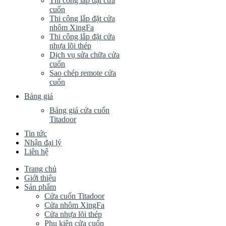
Thi công lắp đặt cửa
cuốn
Thi công lắp đặt cửa
nhôm XingFa
Thi công lắp đặt cửa
nhựa lõi thép
Dịch vụ sửa chữa cửa
cuốn
Sao chép remote cửa
cuốn
Bảng giá
Bảng giá cửa cuốn
Titadoor
Tin tức
Nhận đại lý
Liên hệ
Trang chủ
Giới thiệu
Sản phẩm
Cửa cuốn Titadoor
Cửa nhôm XingFa
Cửa nhựa lõi thép
Phụ kiện cửa cuốn