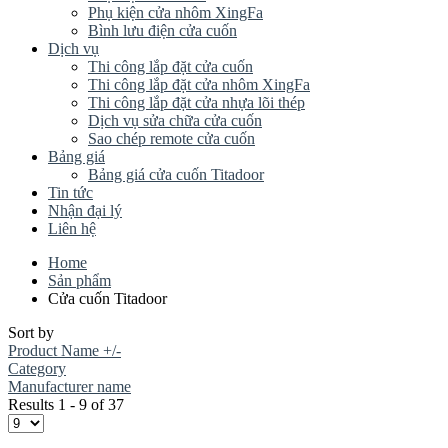
Phụ kiện cửa nhôm XingFa
Bình lưu điện cửa cuốn
Dịch vụ
Thi công lắp đặt cửa cuốn
Thi công lắp đặt cửa nhôm XingFa
Thi công lắp đặt cửa nhựa lõi thép
Dịch vụ sửa chữa cửa cuốn
Sao chép remote cửa cuốn
Bảng giá
Bảng giá cửa cuốn Titadoor
Tin tức
Nhận đại lý
Liên hệ
Home
Sản phẩm
Cửa cuốn Titadoor
Sort by
Product Name +/-
Category
Manufacturer name
Results 1 - 9 of 37