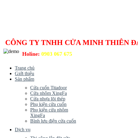
CÔNG TY TNHH CỬA MINH THIÊN Đ
Holine:
0903 067 675
Trang chủ
Giới thiệu
Sản phẩm
Cửa cuốn Titadoor
Cửa nhôm XingFa
Cửa nhựa lõi thép
Phụ kiện cửa cuốn
Phụ kiện cửa nhôm
XingFa
Bình lưu điện cửa cuốn
Dịch vụ