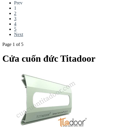
Prev
1
2
3
4
5
Next
Page 1 of 5
Cửa cuốn đức Titadoor