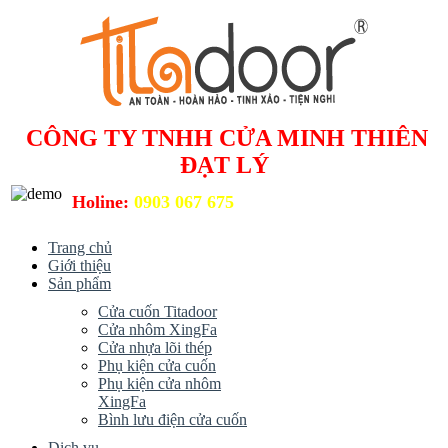
CÔNG TY TNHH CỬA MINH THIÊN
ĐẠT LÝ
Holine:
0903 067 675
Trang chủ
Giới thiệu
Sản phẩm
Cửa cuốn Titadoor
Cửa nhôm XingFa
Cửa nhựa lõi thép
Phụ kiện cửa cuốn
Phụ kiện cửa nhôm
XingFa
Bình lưu điện cửa cuốn
Dịch vụ