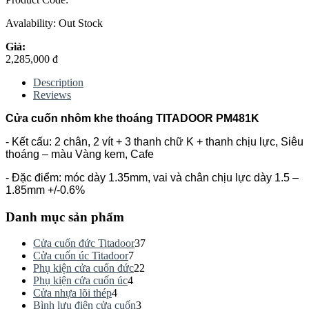
Avalability:
Out Stock
Giá:
2,285,000 đ
Description
Reviews
Cửa cuốn nhôm khe thoáng TITADOOR PM481K
- Kết cấu: 2 chân, 2 vít + 3 thanh chữ K + thanh chịu lực, Siêu
thoáng – màu Vàng kem, Cafe
- Đặc điểm: móc dày 1.35mm, vai và chân chịu lực dày 1.5 –
1.85mm +/-0.6%
Danh mục sản phẩm
Cửa cuốn đức Titadoor
37
Cửa cuốn úc Titadoor
7
Phụ kiện cửa cuốn đức
22
Phụ kiện cửa cuốn úc
4
Cửa nhựa lõi thép
4
Bình lưu điện cửa cuốn
3