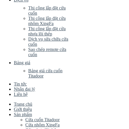
Thi công lắp đặt cửa
cuốn
Thi công lắp đặt cửa
nhôm XingFa
Thi công lắp đặt cửa
nhựa lõi thép
Dịch vụ sửa chữa cửa
cuốn
Sao chép remote cửa
cuốn
Bảng giá
Bảng giá cửa cuốn
Titadoor
Tin tức
Nhận đại lý
Liên hệ
Trang chủ
Giới thiệu
Sản phẩm
Cửa cuốn Titadoor
Cửa nhôm XingFa