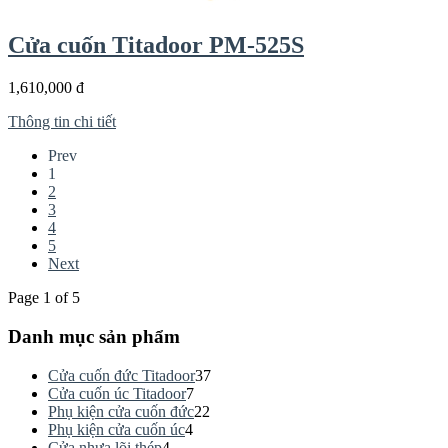
Cửa cuốn Titadoor PM-525S
1,610,000 đ
Thông tin chi tiết
Prev
1
2
3
4
5
Next
Page 1 of 5
Danh mục sản phẩm
Cửa cuốn đức Titadoor
37
Cửa cuốn úc Titadoor
7
Phụ kiện cửa cuốn đức
22
Phụ kiện cửa cuốn úc
4
Cửa nhựa lõi thép
4