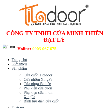
CÔNG TY TNHH CỬA MINH THIÊN
ĐẠT LÝ
Holine:
0903 067 675
Trang chủ
Giới thiệu
Sản phẩm
Cửa cuốn Titadoor
Cửa nhôm XingFa
Cửa nhựa lõi thép
Phụ kiện cửa cuốn
Phụ kiện cửa nhôm
XingFa
Bình lưu điện cửa cuốn
Dịch vụ