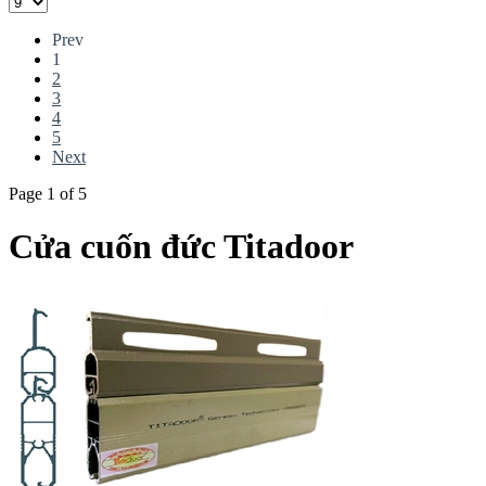
Prev
1
2
3
4
5
Next
Page 1 of 5
Cửa cuốn đức Titadoor