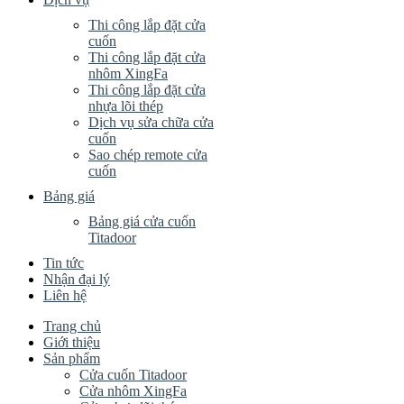
Thi công lắp đặt cửa
cuốn
Thi công lắp đặt cửa
nhôm XingFa
Thi công lắp đặt cửa
nhựa lõi thép
Dịch vụ sửa chữa cửa
cuốn
Sao chép remote cửa
cuốn
Bảng giá
Bảng giá cửa cuốn
Titadoor
Tin tức
Nhận đại lý
Liên hệ
Trang chủ
Giới thiệu
Sản phẩm
Cửa cuốn Titadoor
Cửa nhôm XingFa