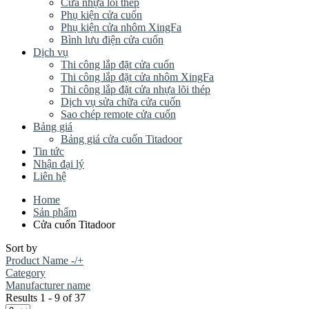
Cửa nhựa lõi thép
Phụ kiện cửa cuốn
Phụ kiện cửa nhôm XingFa
Bình lưu điện cửa cuốn
Dịch vụ
Thi công lắp đặt cửa cuốn
Thi công lắp đặt cửa nhôm XingFa
Thi công lắp đặt cửa nhựa lõi thép
Dịch vụ sửa chữa cửa cuốn
Sao chép remote cửa cuốn
Bảng giá
Bảng giá cửa cuốn Titadoor
Tin tức
Nhận đại lý
Liên hệ
Home
Sản phẩm
Cửa cuốn Titadoor
Sort by
Product Name -/+
Category
Manufacturer name
Results 1 - 9 of 37