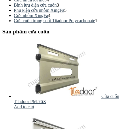
Bình lưu điện cửa cuốn
3
Phụ kiện cửa nhôm XingFa
5
Cửa nhôm XingFa
4
Cửa cuốn trong suốt Titadoor Polycacbonate
1
Sản phẩm cửa cuốn
Cửa cuốn
Titadoor PM-76X
Add to cart