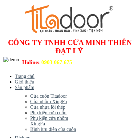
CÔNG TY TNHH CỬA MINH THIÊN
ĐẠT LÝ
Holine:
0903 067 675
Trang chủ
Giới thiệu
Sản phẩm
Cửa cuốn Titadoor
Cửa nhôm XingFa
Cửa nhựa lõi thép
Phụ kiện cửa cuốn
Phụ kiện cửa nhôm
XingFa
Bình lưu điện cửa cuốn
Dịch vụ