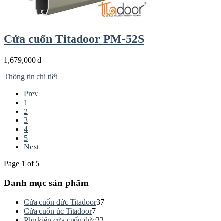
Cửa cuốn Titadoor PM-52S
1,679,000 đ
Thông tin chi tiết
Prev
1
2
3
4
5
Next
Page 1 of 5
Danh mục sản phẩm
Cửa cuốn đức Titadoor
37
Cửa cuốn úc Titadoor
7
Phụ kiện cửa cuốn đức
22