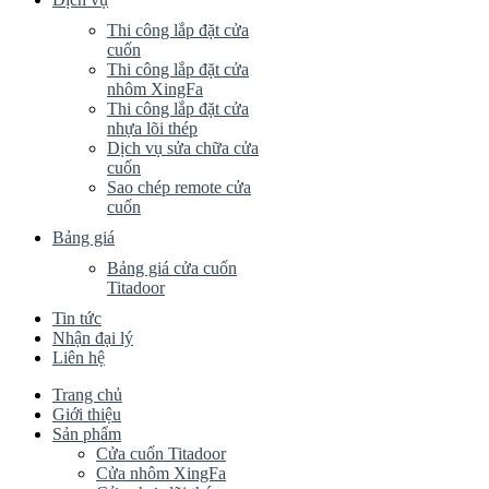
Thi công lắp đặt cửa
cuốn
Thi công lắp đặt cửa
nhôm XingFa
Thi công lắp đặt cửa
nhựa lõi thép
Dịch vụ sửa chữa cửa
cuốn
Sao chép remote cửa
cuốn
Bảng giá
Bảng giá cửa cuốn
Titadoor
Tin tức
Nhận đại lý
Liên hệ
Trang chủ
Giới thiệu
Sản phẩm
Cửa cuốn Titadoor
Cửa nhôm XingFa