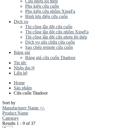
Cửa nhựa lõi thép
Phụ kiện cửa cuốn
Phụ kiện cửa nhôm XingFa
Bình lưu điện cửa cuốn
Dịch vụ
Thi công lắp đặt cửa cuốn
Thi công lắp đặt cửa nhôm XingFa
Thi công lắp đặt cửa nhựa lõi thép
Dịch vụ sửa chữa cửa cuốn
Sao chép remote cửa cuốn
Bảng giá
Bảng giá cửa cuốn Titadoor
Tin tức
Nhận đại lý
Liên hệ
Home
Sản phẩm
Cửa cuốn Titadoor
Sort by
Manufacturer Name +/-
Product Name
Category
Results 1 - 9 of 37