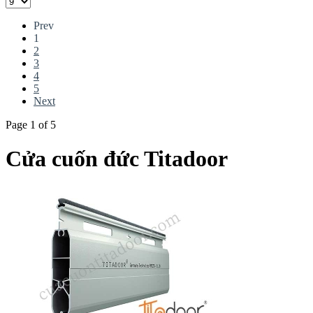
Prev
1
2
3
4
5
Next
Page 1 of 5
Cửa cuốn đức Titadoor