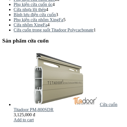
Phụ kiện cửa cuốn úc
4
Cửa nhựa lõi thép
4
Bình lưu điện cửa cuốn
3
Phụ kiện cửa nhôm XingFa
5
Cửa nhôm XingFa
4
Cửa cuốn trong suốt Titadoor Polycacbonate
1
Sản phẩm cửa cuốn
Cửa cuốn
Titadoor PM-800SDR
3,125,000 đ
Add to cart