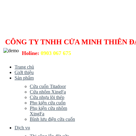
CÔNG TY TNHH CỬA MINH THIÊN Đ
Holine:
0903 067 675
Trang chủ
Giới thiệu
Sản phẩm
Cửa cuốn Titadoor
Cửa nhôm XingFa
Cửa nhựa lõi thép
Phụ kiện cửa cuốn
Phụ kiện cửa nhôm
XingFa
Bình lưu điện cửa cuốn
Dịch vụ