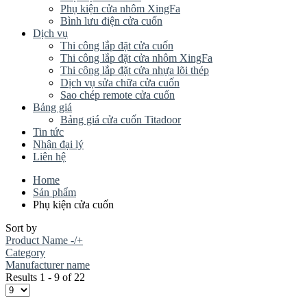
Phụ kiện cửa nhôm XingFa
Bình lưu điện cửa cuốn
Dịch vụ
Thi công lắp đặt cửa cuốn
Thi công lắp đặt cửa nhôm XingFa
Thi công lắp đặt cửa nhựa lõi thép
Dịch vụ sửa chữa cửa cuốn
Sao chép remote cửa cuốn
Bảng giá
Bảng giá cửa cuốn Titadoor
Tin tức
Nhận đại lý
Liên hệ
Home
Sản phẩm
Phụ kiện cửa cuốn
Sort by
Product Name -/+
Category
Manufacturer name
Results 1 - 9 of 22