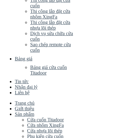
Thi công lắp đặt cửa
cuốn
Thi công lắp đặt cửa
nhôm XingFa
Thi công lắp đặt cửa
nhựa lõi thép
Dịch vụ sửa chữa cửa
cuốn
Sao chép remote cửa
cuốn
Bảng giá
Bảng giá cửa cuốn
Titadoor
Tin tức
Nhận đại lý
Liên hệ
Trang chủ
Giới thiệu
Sản phẩm
Cửa cuốn Titadoor
Cửa nhôm XingFa
Cửa nhựa lõi thép
Phụ kiện cửa cuốn