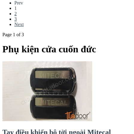
Prev
1
2
3
Next
Page 1 of 3
Phụ kiện cửa cuốn đức
Tay điều khiển bộ tời ngoài Mitecal