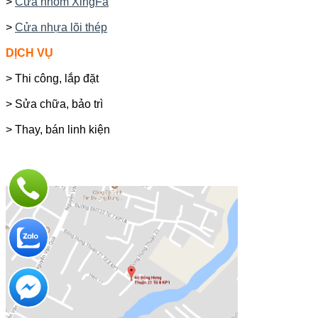
>
Cửa nhôm XingFa
>
Cửa nhựa lõi thép
DỊCH VỤ
> Thi công, lắp đặt
> Sửa chữa, bảo trì
> Thay, bán linh kiện