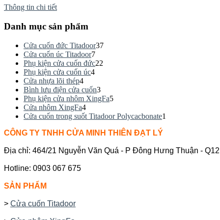
Thông tin chi tiết
Danh mục sản phẩm
Cửa cuốn đức Titadoor
37
Cửa cuốn úc Titadoor
7
Phụ kiện cửa cuốn đức
22
Phụ kiện cửa cuốn úc
4
Cửa nhựa lõi thép
4
Bình lưu điện cửa cuốn
3
Phụ kiện cửa nhôm XingFa
5
Cửa nhôm XingFa
4
Cửa cuốn trong suốt Titadoor Polycacbonate
1
CÔNG TY TNHH CỬA MINH THIÊN ĐẠT LÝ
Địa chỉ: 464/21 Nguyễn Văn Quá - P Đông Hưng Thuận - Q1
Hotline: 0903 067 675
SẢN PHẨM
>
Cửa cuốn Titadoor