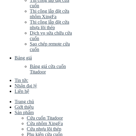
Thi công lắp đặt cửa
cuốn
Thi công lắp đặt cửa
nhôm XingFa
Thi công lắp đặt cửa
nhựa lõi thép
Dịch vụ sửa chữa cửa
cuốn
Sao chép remote cửa
cuốn
Bảng giá
Bảng giá cửa cuốn
Titadoor
Tin tức
Nhận đại lý
Liên hệ
Trang chủ
Giới thiệu
Sản phẩm
Cửa cuốn Titadoor
Cửa nhôm XingFa
Cửa nhựa lõi thép
Phụ kiện cửa cuốn