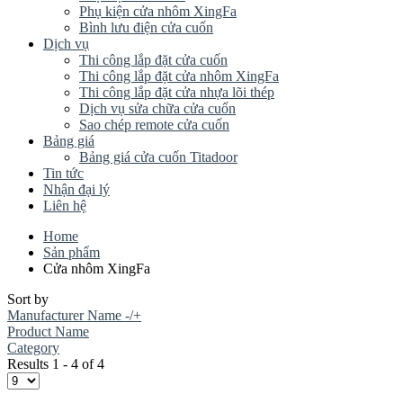
Phụ kiện cửa nhôm XingFa
Bình lưu điện cửa cuốn
Dịch vụ
Thi công lắp đặt cửa cuốn
Thi công lắp đặt cửa nhôm XingFa
Thi công lắp đặt cửa nhựa lõi thép
Dịch vụ sửa chữa cửa cuốn
Sao chép remote cửa cuốn
Bảng giá
Bảng giá cửa cuốn Titadoor
Tin tức
Nhận đại lý
Liên hệ
Home
Sản phẩm
Cửa nhôm XingFa
Sort by
Manufacturer Name -/+
Product Name
Category
Results 1 - 4 of 4