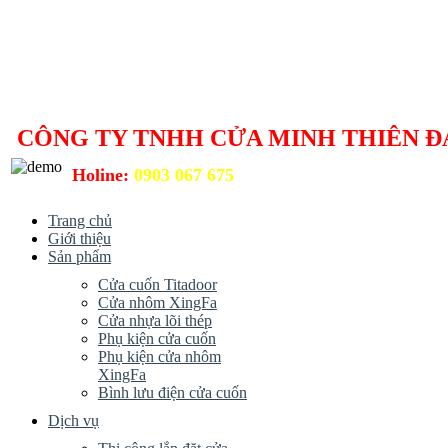
CÔNG TY TNHH CỬA MINH THIÊN Đ
Holine:
0903 067 675
Trang chủ
Giới thiệu
Sản phẩm
Cửa cuốn Titadoor
Cửa nhôm XingFa
Cửa nhựa lõi thép
Phụ kiện cửa cuốn
Phụ kiện cửa nhôm
XingFa
Bình lưu điện cửa cuốn
Dịch vụ