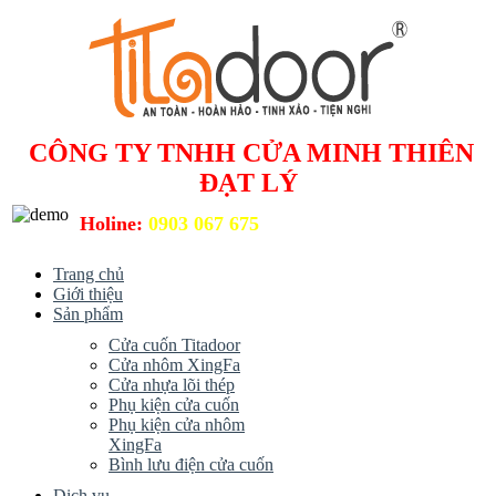
CÔNG TY TNHH CỬA MINH THIÊN
ĐẠT LÝ
Holine:
0903 067 675
Trang chủ
Giới thiệu
Sản phẩm
Cửa cuốn Titadoor
Cửa nhôm XingFa
Cửa nhựa lõi thép
Phụ kiện cửa cuốn
Phụ kiện cửa nhôm
XingFa
Bình lưu điện cửa cuốn
Dịch vụ