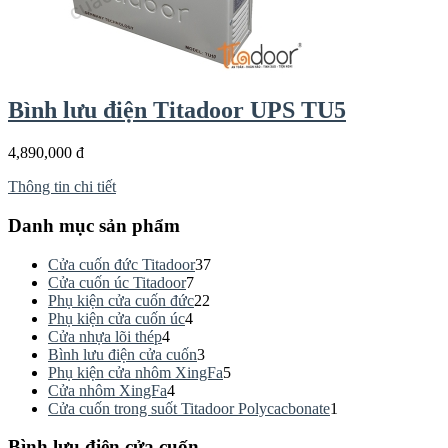
Bình lưu điện Titadoor UPS TU5
4,890,000 đ
Thông tin chi tiết
Danh mục sản phẩm
Cửa cuốn đức Titadoor
37
Cửa cuốn úc Titadoor
7
Phụ kiện cửa cuốn đức
22
Phụ kiện cửa cuốn úc
4
Cửa nhựa lõi thép
4
Bình lưu điện cửa cuốn
3
Phụ kiện cửa nhôm XingFa
5
Cửa nhôm XingFa
4
Cửa cuốn trong suốt Titadoor Polycacbonate
1
Bình lưu điện cửa cuốn