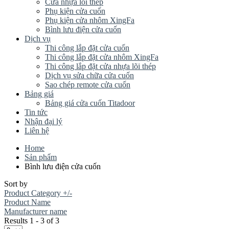
Cửa nhựa lõi thép
Phụ kiện cửa cuốn
Phụ kiện cửa nhôm XingFa
Bình lưu điện cửa cuốn
Dịch vụ
Thi công lắp đặt cửa cuốn
Thi công lắp đặt cửa nhôm XingFa
Thi công lắp đặt cửa nhựa lõi thép
Dịch vụ sửa chữa cửa cuốn
Sao chép remote cửa cuốn
Bảng giá
Bảng giá cửa cuốn Titadoor
Tin tức
Nhận đại lý
Liên hệ
Home
Sản phẩm
Bình lưu điện cửa cuốn
Sort by
Product Category +/-
Product Name
Manufacturer name
Results 1 - 3 of 3