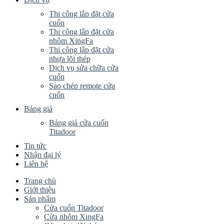
Thi công lắp đặt cửa
cuốn
Thi công lắp đặt cửa
nhôm XingFa
Thi công lắp đặt cửa
nhựa lõi thép
Dịch vụ sửa chữa cửa
cuốn
Sao chép remote cửa
cuốn
Bảng giá
Bảng giá cửa cuốn
Titadoor
Tin tức
Nhận đại lý
Liên hệ
Trang chủ
Giới thiệu
Sản phẩm
Cửa cuốn Titadoor
Cửa nhôm XingFa