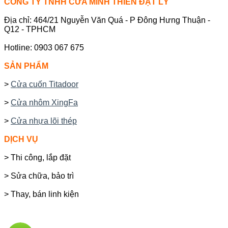
CÔNG TY TNHH CỬA MINH THIÊN ĐẠT LÝ
Địa chỉ: 464/21 Nguyễn Văn Quá - P Đông Hưng Thuận -
Q12 - TPHCM
Hotline: 0903 067 675
SẢN PHẨM
>
Cửa cuốn Titadoor
>
Cửa nhôm XingFa
>
Cửa nhựa lõi thép
DỊCH VỤ
> Thi công, lắp đặt
> Sửa chữa, bảo trì
> Thay, bán linh kiện