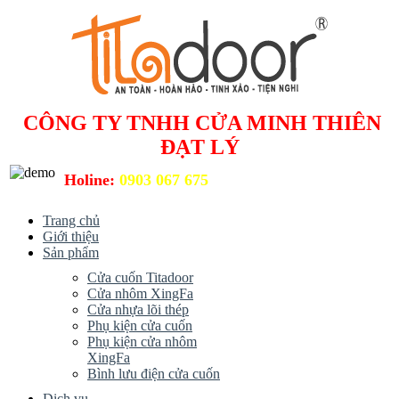
CÔNG TY TNHH CỬA MINH THIÊN
ĐẠT LÝ
Holine:
0903 067 675
Trang chủ
Giới thiệu
Sản phẩm
Cửa cuốn Titadoor
Cửa nhôm XingFa
Cửa nhựa lõi thép
Phụ kiện cửa cuốn
Phụ kiện cửa nhôm
XingFa
Bình lưu điện cửa cuốn
Dịch vụ