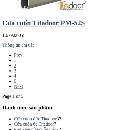
Cửa cuốn Titadoor PM-52S
1,679,000 đ
Thông tin chi tiết
Prev
1
2
3
4
5
Next
Page 1 of 5
Danh mục sản phẩm
Cửa cuốn đức Titadoor
37
Cửa cuốn úc Titadoor
7
Phụ kiện cửa cuốn đức
22