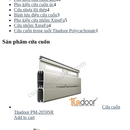
Phụ kiện cửa cuốn úc
4
Cửa nhựa lõi thép
4
Bình lưu điện cửa cuốn
3
Phụ kiện cửa nhôm XingFa
5
Cửa nhôm XingFa
4
Cửa cuốn trong suốt Titadoor Polycacbonate
1
Sản phẩm cửa cuốn
Cửa cuốn
Titadoor PM-2059SR
Add to cart