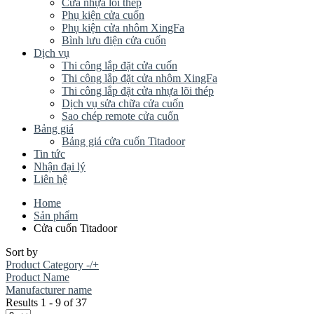
Cửa nhựa lõi thép
Phụ kiện cửa cuốn
Phụ kiện cửa nhôm XingFa
Bình lưu điện cửa cuốn
Dịch vụ
Thi công lắp đặt cửa cuốn
Thi công lắp đặt cửa nhôm XingFa
Thi công lắp đặt cửa nhựa lõi thép
Dịch vụ sửa chữa cửa cuốn
Sao chép remote cửa cuốn
Bảng giá
Bảng giá cửa cuốn Titadoor
Tin tức
Nhận đại lý
Liên hệ
Home
Sản phẩm
Cửa cuốn Titadoor
Sort by
Product Category -/+
Product Name
Manufacturer name
Results 1 - 9 of 37