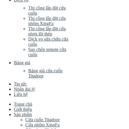
Thi công lắp đặt cửa
cuốn
Thi công lắp đặt cửa
nhôm XingFa
Thi công lắp đặt cửa
nhựa lõi thép
Dịch vụ sửa chữa cửa
cuốn
Sao chép remote cửa
cuốn
Bảng giá
Bảng giá cửa cuốn
Titadoor
Tin tức
Nhận đại lý
Liên hệ
Trang chủ
Giới thiệu
Sản phẩm
Cửa cuốn Titadoor
Cửa nhôm XingFa