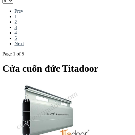
Prev
1
2
3
4
5
Next
Page 1 of 5
Cửa cuốn đức Titadoor